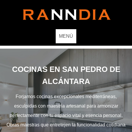
MENÚ
COCINAS EN SAN PEDRO DE
ALCÁNTARA
Forjamos cocinas excepcionales mediterráneas,
esculpidas con maestría artesanal para armonizar
perfectamente con tu espacio vital y esencia personal.
Obras maestras que entretejen la funcionalidad cotidiana